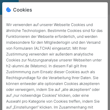
Cookies
Deutsch
English
Wir verwenden auf unserer Webseite Cookies und
ähnliche Technologien. Bestimmte Cookies sind für das
Funktionieren der Webseite erforderlich, und werden
Virtuelle Veranstaltung
insbesondere für den Mitgliederlogin und den Versand
Digitale Studieninfotage:
von Formularen (ALTCHA) eingesetzt. Mit Ihrer
Zustimmung verwenden wir außerdem analytische
Journalismus (Master)
Cookies zur Nutzungsanalyse unserer Webseiten unter
h2-alumni.de (Matomo). In diesem Fall gilt Ihre
19. Jan. 2026
von
17:00
18:00
Zustimmmung zum Einsatz dieser Cookies auch als
Rechtsgrundlage für die Verarbeitung Ihrer Daten. Sie
können entweder alle optionalen Cookies akzeptieren
oder verweigern, indem Sie auf „alle akzeptieren“ oder
auf „nur notwendige Cookies“ klicken, oder eine
Auswahl pro Kategorie von Cookies treffen, indem Sie
auf „Einstellungen“ klicken. Im Zusammenhang mit