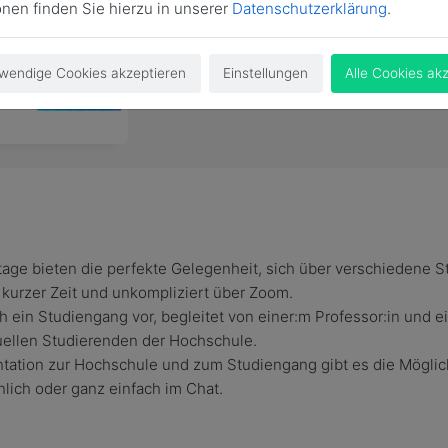
onen finden Sie hierzu in unserer
Datenschutzerklärung
.
wendige Cookies akzeptieren
Einstellungen
Alle Cookies ak
otage bieten die perfekte Gelegenheit, sich über verschiedene 
 kurzer Zeit und unkompliziert über Zoom.
ch ein Studiengang vor, begleitet von einer:m Professor:in und 
uellen Studierenden der Hochschule.
tation zur Hochschule und zum Studiengang gibt es die Möglich
nlich oder ganz einfach im Chat.