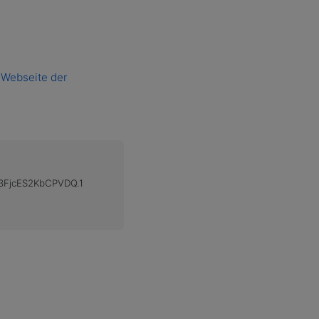
 Webseite der
F3FjcES2KbCPVDQ.1