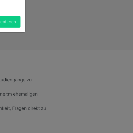
zeptieren
Studiengänge zu
einer:m ehemaligen
keit, Fragen direkt zu