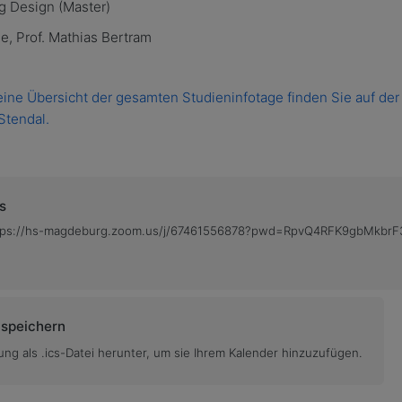
g Design (Master)
e, Prof. Mathias Bertram
ine Übersicht der gesamten Studieninfotage finden Sie auf der
tendal.
s
ttps://hs-magdeburg.zoom.us/j/67461556878?pwd=RpvQ4RFK9gbMkbr
 speichern
ung als .ics-Datei herunter, um sie Ihrem Kalender hinzuzufügen.