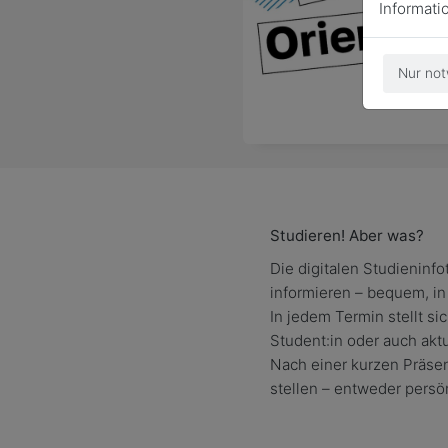
Informati
Nur not
Studieren! Aber was?
Die digitalen Studieninf
informieren – bequem, in
In jedem Termin stellt si
Student:in oder auch akt
Nach einer kurzen Präsen
stellen – entweder persö