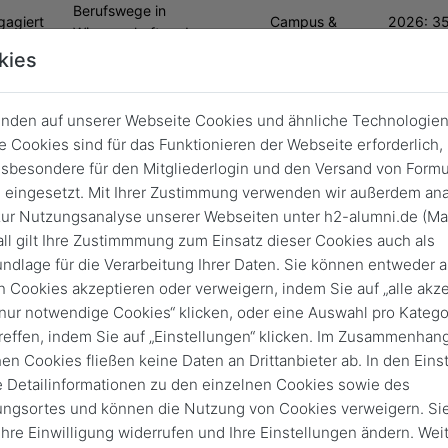
Berufswege in
gagiert
Campus &
2026: 35
Wissenschaft und
eiben
Fachbereiche
Magdebu
Wirtschaft
kies
nden auf unserer Webseite Cookies und ähnliche Technologien
 Cookies sind für das Funktionieren der Webseite erforderlich,
Virtuelle Veranstaltung
sbesondere für den Mitgliederlogin und den Versand von Formu
ale Studieninfotage: Engineering 
eingesetzt. Mit Ihrer Zustimmung verwenden wir außerdem ana
(Master)
ur Nutzungsanalyse unserer Webseiten unter h2-alumni.de (Ma
ll gilt Ihre Zustimmmung zum Einsatz dieser Cookies auch als
ndlage für die Verarbeitung Ihrer Daten. Sie können entweder a
19. Jan. 2026
von
18:00
19:00
n Cookies akzeptieren oder verweigern, indem Sie auf „alle akze
„nur notwendige Cookies“ klicken, oder eine Auswahl pro Katego
reffen, indem Sie auf „Einstellungen“ klicken. Im Zusammenhang
hen Cookies fließen keine Daten an Drittanbieter ab. In den Eins
e Detailinformationen zu den einzelnen Cookies sowie des
Vergangene Vera
ungsortes und können die Nutzung von Cookies verweigern. Si
 Ihre Einwilligung widerrufen und Ihre Einstellungen ändern. Wei