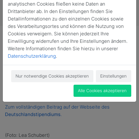
analytischen Cookies fließen keine Daten an
Drittanbieter ab. In den Einstellungen finden Sie
Detailinformationen zu den einzelnen Cookies sowie
des Verarbeitungsortes und können die Nutzung von
Cookies verweigern. Sie können jederzeit Ihre
Einwilligung widerrufen und Ihre Einstellungen ändern.
Weitere Informationen finden Sie hierzu in unserer
Datenschutzerklärung
.
Nina Krebs studiert im fünften Semester den
Studiengang Mensch-Technik-Interaktion an der
Hochschule Magdeburg-Stendal. Dort treibt sie mit
Nur notwendige Cookies akzeptieren
Einstellungen
ihrem Engagement die Digitalisierung voran. Im
Deutschlandstipendium sieht die Stipendiatin eine große
Alle Cookies akzeptieren
Chance für alle, die wie sie etwas bewegen wollen.
Zum vollständigen Beitrag auf der Webseite des
Deutschlandstipendiums
.
(Foto: Lea Schubert)