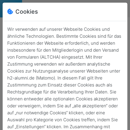
Cookies
Deutsch
English
Wir verwenden auf unserer Webseite Cookies und
ähnliche Technologien. Bestimmte Cookies sind für das
Deutschlandstipendium:
Funktionieren der Webseite erforderlich, und werden
Digitale Wege gehen – Wie
insbesondere für den Mitgliederlogin und den Versand
Nina Krebs die Zukunft
von Formularen (ALTCHA) eingesetzt. Mit Ihrer
Zustimmung verwenden wir außerdem analytische
gestaltet
Cookies zur Nutzungsanalyse unserer Webseiten unter
h2-alumni.de (Matomo). In diesem Fall gilt Ihre
Zurück
13. März 2025
News
Zustimmmung zum Einsatz dieser Cookies auch als
Rechtsgrundlage für die Verarbeitung Ihrer Daten. Sie
können entweder alle optionalen Cookies akzeptieren
oder verweigern, indem Sie auf „alle akzeptieren“ oder
auf „nur notwendige Cookies“ klicken, oder eine
Auswahl pro Kategorie von Cookies treffen, indem Sie
auf „Einstellungen“ klicken. Im Zusammenhang mit