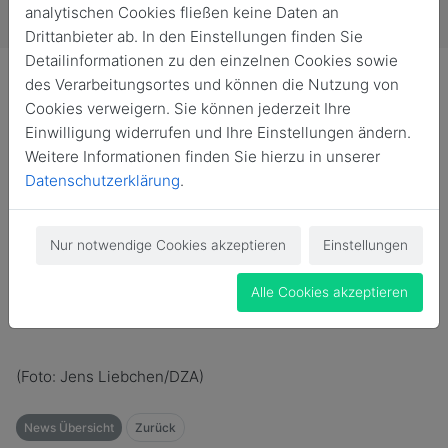
analytischen Cookies fließen keine Daten an
Drittanbieter ab. In den Einstellungen finden Sie
Detailinformationen zu den einzelnen Cookies sowie
des Verarbeitungsortes und können die Nutzung von
Cookies verweigern. Sie können jederzeit Ihre
Einwilligung widerrufen und Ihre Einstellungen ändern.
Karin Prien, Bundesministerin für Bildung und Senioren,
Weitere Informationen finden Sie hierzu in unserer
hat die Mitglieder der Zehnten
Datenschutzerklärung
.
Altersberichtskommission berufen – Prof. Dr. Ralf
Lottmann gehört dazu. Sie erarbeiten den nächsten
Nur notwendige Cookies akzeptieren
Einstellungen
Bericht zur Lage der älteren Generation in Deutschland.
Zum vollständigen Beitrag auf der Webseite der
Alle Cookies akzeptieren
Hochschule Magdeburg-Stendal.
(Foto: Jens Liebchen/DZA)
News Übersicht
Zurück