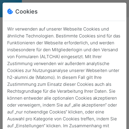
Cookies
Deutsch
English
Wir verwenden auf unserer Webseite Cookies und
Prof. Dr. Ralf Lottmann ist
ähnliche Technologien. Bestimmte Cookies sind für das
Funktionieren der Webseite erforderlich, und werden
Mitglied der Zehnten
insbesondere für den Mitgliederlogin und den Versand
Altersberichtskommission
von Formularen (ALTCHA) eingesetzt. Mit Ihrer
Zustimmung verwenden wir außerdem analytische
Zurück
20. Okt. 2025
Studium & Lehre
Cookies zur Nutzungsanalyse unserer Webseiten unter
h2-alumni.de (Matomo). In diesem Fall gilt Ihre
Zustimmmung zum Einsatz dieser Cookies auch als
Rechtsgrundlage für die Verarbeitung Ihrer Daten. Sie
können entweder alle optionalen Cookies akzeptieren
oder verweigern, indem Sie auf „alle akzeptieren“ oder
auf „nur notwendige Cookies“ klicken, oder eine
Auswahl pro Kategorie von Cookies treffen, indem Sie
auf „Einstellungen“ klicken. Im Zusammenhang mit