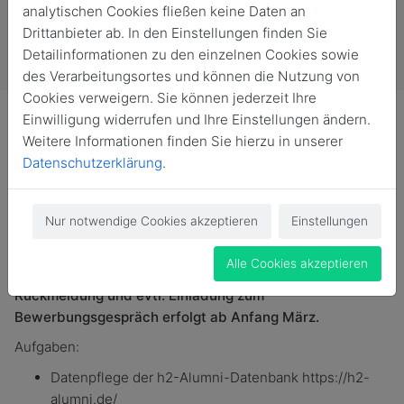
analytischen Cookies fließen keine Daten an
Drittanbieter ab. In den Einstellungen finden Sie
Detailinformationen zu den einzelnen Cookies sowie
des Verarbeitungsortes und können die Nutzung von
Cookies verweigern. Sie können jederzeit Ihre
Einwilligung widerrufen und Ihre Einstellungen ändern.
Weitere Informationen finden Sie hierzu in unserer
Datenschutzerklärung
.
Im Alumni-Management der Hochschule Magdeburg-
Stendal wird zum 15. April 2026 ein
Nur notwendige Cookies akzeptieren
Einstellungen
studentische/wissenschaftliche Hilfskraft (w/m/d) für
35 bis 39 Stunden pro Monat gesucht. Bewerbungen
Alle Cookies akzeptieren
sind bis zum 28. Februar 2026 möglich. Eine
Rückmeldung und evtl. Einladung zum
Bewerbungsgespräch erfolgt ab Anfang März.
Aufgaben:
Datenpflege der h2-Alumni-Datenbank https://h2-
alumni.de/