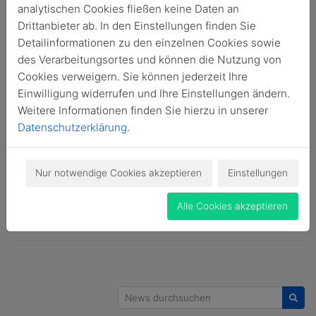
analytischen Cookies fließen keine Daten an
Alle
Alumni Stories
Alumni Veranstaltungen
Drittanbieter ab. In den Einstellungen finden Sie
Detailinformationen zu den einzelnen Cookies sowie
Alumni-Veranstaltungen
des Verarbeitungsortes und können die Nutzung von
Cookies verweigern. Sie können jederzeit Ihre
Arbeitsmarkt & Unternehmenskooperationen
Einwilligung widerrufen und Ihre Einstellungen ändern.
Weitere Informationen finden Sie hierzu in unserer
Campusevents
Forschung
Datenschutzerklärung
.
Kinder-Uni & Juniorcampus
Kultur & Sport
Nur notwendige Cookies akzeptieren
Einstellungen
News
Studium & Lehre
Alle Cookies akzeptieren
Weiterbildungen & Tagungen
News durchsuchen